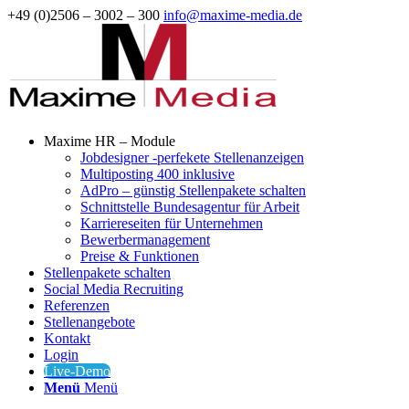
+49 (0)2506 – 3002 – 300
info@maxime-media.de
Maxime HR – Module
Jobdesigner -perfekete Stellenanzeigen
Multiposting 400 inklusive
AdPro – günstig Stellenpakete schalten
Schnittstelle Bundesagentur für Arbeit
Karriereseiten für Unternehmen
Bewerbermanagement
Preise & Funktionen
Stellenpakete schalten
Social Media Recruiting
Referenzen
Stellenangebote
Kontakt
Login
Live-Demo
Menü
Menü